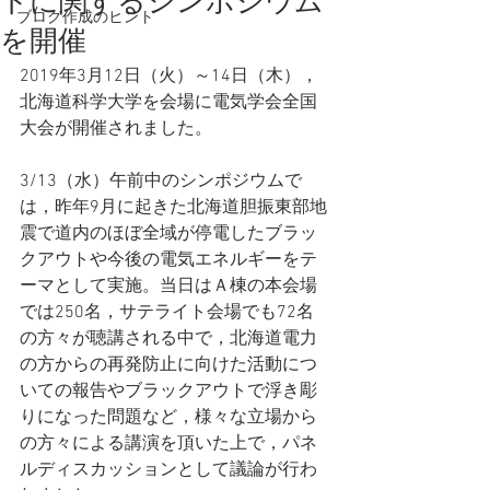
トに関するシンポジウム
ブログ作成のヒント
を開催
2019年3月12日（火）～14日（木），
北海道科学大学を会場に電気学会全国
大会が開催されました。
3/13（水）午前中のシンポジウムで
は，昨年9月に起きた北海道胆振東部地
震で道内のほぼ全域が停電したブラッ
クアウトや今後の電気エネルギーをテ
ーマとして実施。当日はＡ棟の本会場
では250名，サテライト会場でも72名
の方々が聴講される中で，北海道電力
の方からの再発防止に向けた活動につ
いての報告やブラックアウトで浮き彫
りになった問題など，様々な立場から
の方々による講演を頂いた上で，パネ
ルディスカッションとして議論が行わ