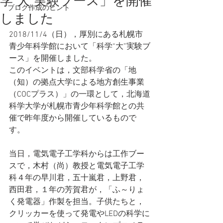
学"大"実験ブース」を開催
ブログ作成のヒント
しました
2018/11/4（日），厚別にある札幌市
青少年科学館において「科学“大”実験ブ
ース」を開催しました。
このイベントは，文部科学省の「地
（知）の拠点大学による地方創生事業
（COCプラス）」の一環として，北海道
科学大学が札幌市青少年科学館との共
催で昨年度から開催しているもので
す。
当日，電気電子工学科からは工作ブー
スで，木村（尚）教授と電気電子工学
科４年の早川君，五十嵐君，上野君，
西田君，１年の芳賀君が，「ふ～りょ
く発電器」作製を担当。子供たちと，
クリッカーを使って発電やLEDの科学に