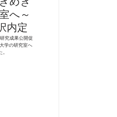
ときめき
室へ～
採択内定
の研究成果公開促
大学の研究室へ
た。