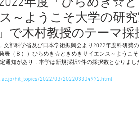
2022年度「ひらめき☆
ス～ようこそ大学の研究
NHI」で木村教授のテーマ
付で，文部科学省及び日本学術振興会より2022年度科研費
発表（Ｂ））ひらめき☆ときめきサイエンス～ようこそ
交付内定通知があり，本学は新規採択9件の採択数となりまし
ac.jp/hit_topics/2022/03/202203304972.html