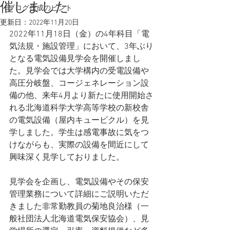
催しました
ブログ作成のヒント
更新日：
2022年11月20日
2022年11月18日（金）の4年科目「電
気法規・施設管理」において、3年ぶり
となる電気設備見学会を開催しまし
た。見学会では大学構内の受電設備や
高圧分岐盤、コージェネレーション設
備の他、来年4月より新たに使用開始さ
れる北海道科学大学高等学校の新校舎
の電気設備（屋内キュービクル）を見
学しました。学生は感電事故に気をつ
けながらも、実際の設備を間近にして
興味深く見学しておりました。
見学会を企画し、電気設備やその保安
管理業務について詳細にご説明いただ
きました非常勤教員の菊地良治様（一
般社団法人北海道電気保安協会）、見