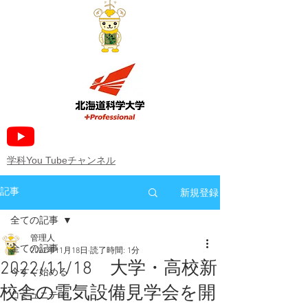
​学科You Tubeチャンネル
新規登録
記事
全ての記事
管理人
全ての記事
2022年11月18日
読了時間: 1分
2022/11/18 大学・高校新
今すぐ始める
校舎の電気設備見学会を開
コミュニティ