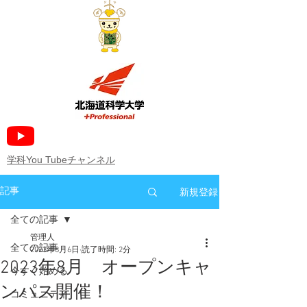
​学科You Tubeチャンネル
新規登録
記事
全ての記事
管理人
全ての記事
2023年8月6日
読了時間: 2分
2023年8月 オープンキャ
今すぐ始める
ンパス開催！
コミュニティ