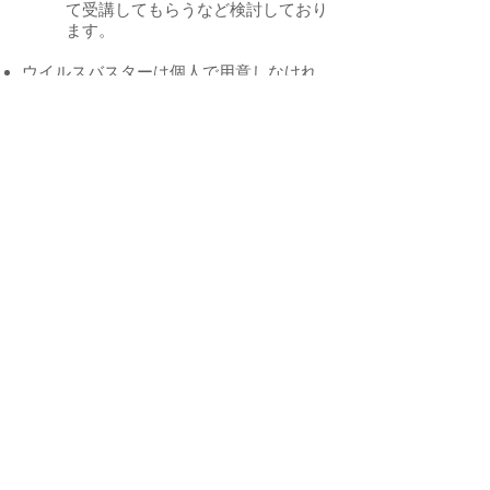
て受講してもらうなど検討しており
ます。
ウイルスバスターは個人で用意しなけれ
ばいけませんか？
⇒ 大学で契約したウイルス対策ソ
フトがあり、それをインストールし
てもらいます。すでに大学よりお送
りしたノートPCセットアップのマ
ニュアルを参照して、インストール
してください。
英語の教科書の販売期間や購入方法がわ
かりません。あと、選択科目の教科書を
購入する際、[人間・社会の理解]の科目の
教材が見当たらないのですが、この科目
を選択する場合、購入する教材は無いの
ですか？
⇒英語Ⅰのクラス分けと教科書販売
については，4月下旬に「英語クラ
ス分け表」，「英語教科書販売案
内」をHUSナビにアップします。
自身のクラスを確認し，教科書を購