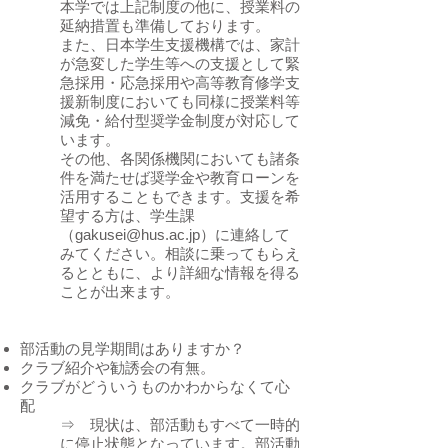
本学では上記制度の他に、授業料の
延納措置も準備しております。
また、日本学生支援機構では、家計
が急変した学生等への支援として緊
急採用・応急採用や高等教育修学支
援新制度においても同様に授業料等
減免・給付型奨学金制度が対応して
います。
その他、各関係機関においても諸条
件を満たせば奨学金や教育ローンを
活用することもできます。支援を希
望する方は、学生課
（gakusei@hus.ac.jp）に連絡して
みてください。相談に乗ってもらえ
るとともに、より詳細な情報を得る
ことが出来ます。
部活動の見学期間はありますか？
クラブ紹介や勧誘会の有無。
クラブがどういうものかわからなくて心
配
⇒ 現状は、部活動もすべて一時的
に停止状態となっています。部活動