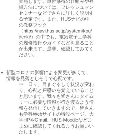
実施します。単位修得の仕組みや登
録方法については、フレッシュマン
セミナーなどでさらに詳しく説明す
る予定です。また、HUSナビの中
の
教務ブック
（https://navi.hus.ac.jp/system/kou/
denki/）
の中でも、電気電子工学科
の履修指針やガイドなどを見ること
が出来ます。是非、確認してみてく
ださい。
新型コロナの影響による変更が多くて、
情報を見落としそうで心配です。
⇒ 日々、目まぐるしく状況が変わ
り、心配と戸惑いを覚えていること
と思います。我々も皆さんにタイム
リーに必要な情報が行き渡るよう情
報を発信していきますので、皆さん
も
学科Webサイトの特設ページ
、大
学HPやGmail、HUS-Moodleなどこ
まめに確認してくれるようお願いい
たします。