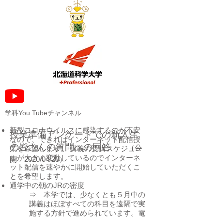
​学科You Tubeチャンネル
新型コロナウイルスに感染するのが不安
​授業準備アンケートでの新入生
なので、できればインターネット配信授
の皆さんの質問への回答
（公
業を希望します。 講義の受講スケジュー
ルが大きく変動しているのでインターネ
開 2020/04/23）
ット配信を速やかに開始していただくこ
とを希望します。
通学中の朝のJRの密度
⇒ 本学では、少なくとも５月中の
講義はほぼすべての科目を遠隔で実
施する方針で進められています。電