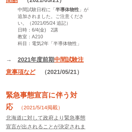
間割
（2021/05/21）
中間試験日程に「
半導体物性
」が
追加されました。ご注意くださ
い。（2021/05/24 追記）
日時：6/4(金) 2講
教室：A210
科目：電気2年「半導体物性」
→
2021年度前期
中間試験
​注
意事項など
（2021/05
/21
）
緊急事態宣言に伴う対
応
（2021/5/14掲載）
北海道に対して政府より緊急事態
宣言が出されることが決定されま