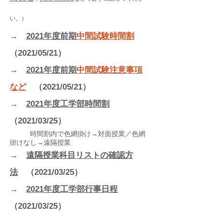
い。）
2021年度前期
中間試験
時間割
→
（2021/05/21）
2021年度前期
中間試験
​注意事項
→
など
（2021/05
/21
）
2021年度工学部時間割
→
（2021/03/25）
時間割内で​​​色網掛け→対面授業／色網
掛けなし→遠隔授業
遠隔授業科目リストの確認方
→
法
（2021/03/25
）
2021年度工学部
行事日程
→
（2021/03/25
）