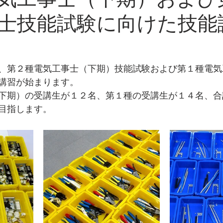
気工事士（下期）および
士技能試験に向けた技能
、第２種電気工事士（下期）技能試験および第１種電気
講習が始まります。
下期）の受講生が１２名、第１種の受講生が１４名、合
目指します。