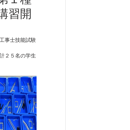
第１種
講習開
工事士技能試験
計２５名の学生