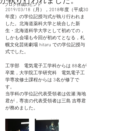
が執り行われました。
ブログ作成のヒント
2019/03/18（月），2018年度（平成30
年度）の学位記授与式が執り行われま
した。北海道薬科大学と統合した新
生・北海道科学大学として初めての，
しかも会場も今回が初めてとなる，札
幌文化芸術劇場 hitaru での学位記授与
式でした。
工学部　電気電子工学科からは 88名が
卒業，大学院工学研究科　電気電子工
学専攻修士課程からは 3名が修了で
す。
当学科の学位記代表受領者は佐瀬 海地
君が，専攻の代表受領者は三島 吉尊君
が務めました。