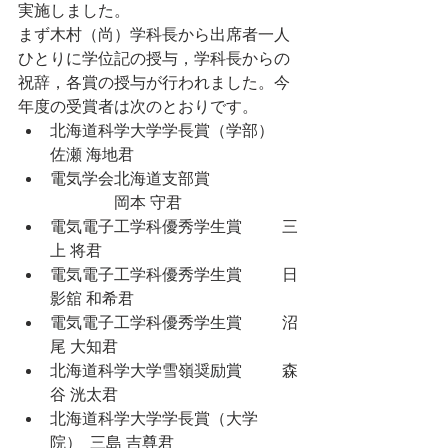
実施しました。
まず木村（尚）学科長から出席者一人
ひとりに学位記の授与，学科長からの
祝辞，各賞の授与が行われました。今
年度の受賞者は次のとおりです。
北海道科学大学学長賞（学部）	
佐瀬 海地君
電気学会北海道支部賞	
　　　　岡本 守君
電気電子工学科優秀学生賞	　　三
上 将君
電気電子工学科優秀学生賞	　　日
影舘 和希君
電気電子工学科優秀学生賞	　　沼
尾 大知君
北海道科学大学雪嶺奨励賞	　　森
谷 洸太君
北海道科学大学学長賞（大学
院）	三島 吉尊君