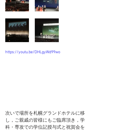
https://youtu.be/DHLgyWd99wo
次いで場所を札幌グランドホテルに移
し，ご親戚の皆様にもご臨席頂き，学
科・専攻での学位記授与式と祝賀会を