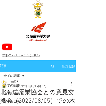
​学科You Tubeチャンネル
新規登録
記事
全ての記事
管理人
全ての記事
2022年8月23日
読了時間: 1分
北海道電業協会との意見交
今すぐ始める
換会（2022/08/05）での木
コミュニティ