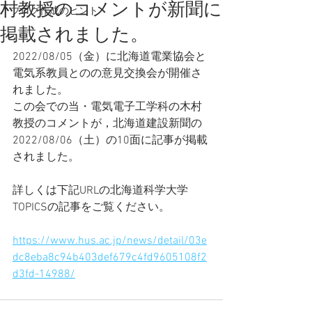
村教授のコメントが新聞に
ブログ作成のヒント
掲載されました。
2022/08/05（金）に北海道電業協会と
電気系教員とのの意見交換会が開催さ
れました。
この会での当・電気電子工学科の木村
教授のコメントが，北海道建設新聞の
2022/08/06（土）の10面に記事が掲載
されました。
詳しくは下記URLの北海道科学大学
TOPICSの記事をご覧ください。
https://www.hus.ac.jp/news/detail/03e
dc8eba8c94b403def679c4fd9605108f2
d3fd-14988/