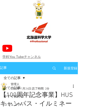
​学科You Tubeチャンネル
新規登録
記事
全ての記事
管理人
全ての記事
2022年11月24日
読了時間: 2分
【100周年記念事業】HUS
今すぐ始める
キャンパス・イルミネー
コミュニティ