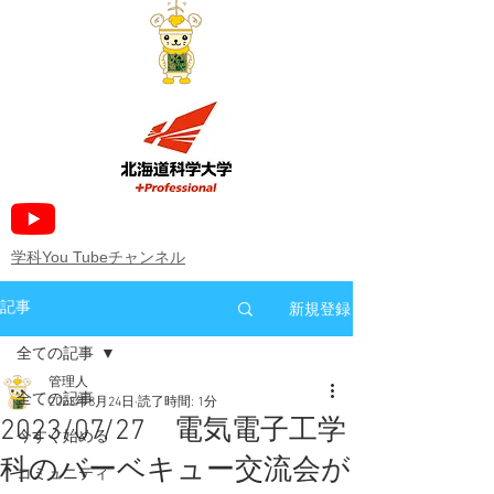
​学科You Tubeチャンネル
新規登録
記事
全ての記事
管理人
全ての記事
2023年8月24日
読了時間: 1分
2023/07/27 電気電子工学
今すぐ始める
科のバーベキュー交流会が
コミュニティ