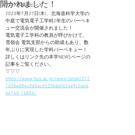
開かれました！
ブログ作成のヒント
2023年7月27日(木)、北海道科学大学の
中庭で電気電子工学科2年生のバーベキ
ュー交流会が開催されました！
電気電子工学科の教員が呼びかけて、
雪嶺会 電気支部からの助成もあり、数
年ぶりに実現した学科バーベキュー！
詳しくはリンク先の本学NEWSページの
記事をご覧ください。
▽▽▽
https://www.hus.ac.jp/news/detail/212
1d3be084c0d5ec6525bbbfe24e9c0a66
46140-16856/