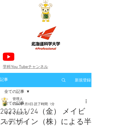
​学科You Tubeチャンネル
新規登録
記事
全ての記事
管理人
全ての記事
2024年1月8日
読了時間: 1分
2023/11/24（金） メイビ
今すぐ始める
スデザイン（株）による半
コミュニティ