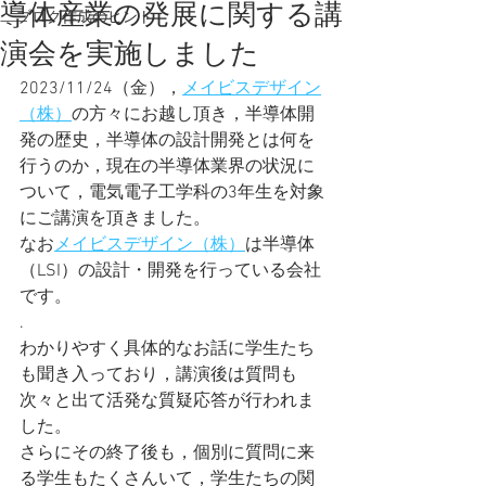
導体産業の発展に関する講
ブログ作成のヒント
演会を実施しました
2023/11/24（金），
メイビスデザイン
（株）
の方々にお越し頂き，半導体開
発の歴史，半導体の設計開発とは何を
行うのか，現在の半導体業界の状況に
ついて，電気電子工学科の3年生を対象
にご講演を頂きました。
なお
メイビスデザイン（株）
は半導体
（LSI）の設計・開発を行っている会社
です。
.
わかりやすく具体的なお話に学生たち
も聞き入っており，講演後は質問も
次々と出て活発な質疑応答が行われま
した。
さらにその終了後も，個別に質問に来
る学生もたくさんいて，学生たちの関