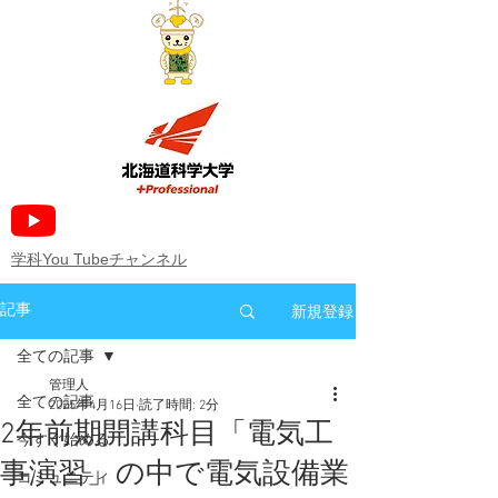
​学科You Tubeチャンネル
新規登録
記事
全ての記事
管理人
全ての記事
2025年4月16日
読了時間: 2分
2年前期開講科目「電気工
今すぐ始める
事演習」の中で電気設備業
コミュニティ