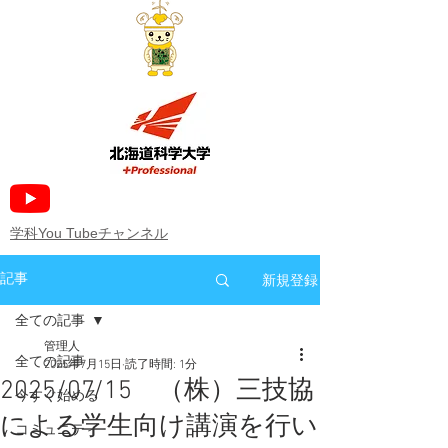
​学科You Tubeチャンネル
新規登録
記事
全ての記事
管理人
全ての記事
2025年7月15日
読了時間: 1分
2025/07/15 （株）三技協
今すぐ始める
による学生向け講演を行い
コミュニティ