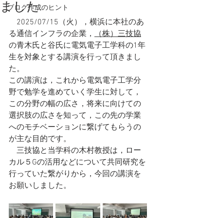
ました
ブログ作成のヒント
　2025/07/15（火），横浜に本社のあ
る通信インフラの企業，
（株）三技協
の青木氏と谷氏に電気電子工学科の1年
生を対象とする講演を行って頂きまし
た。
この講演は，これから電気電子工学分
野で勉学を進めていく学生に対して，
この分野の幅の広さ，将来に向けての
選択肢の広さを知って，この先の学業
へのモチベーションに繋げてもらうの
が主な目的です。
　三技協と当学科の木村教授は，ロー
カル５Gの活用などについて共同研究を
行っていた繋がりから，今回の講演を
お願いしました。