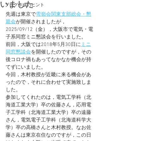
いました
ブログ作成のヒント
先週は東京で
雪嶺会関東支部総会・懇
親会
が開催されましたが，
2025/09/12（金），大阪市で電気・電
子系同窓ミニ懇談会を行いました。
前回，大阪では2018年5月30日に
ミニ
同窓懇談会
を開催したのですが，その
後コロナ禍もあってなかなか機会が持
てずにいました。
今回，木村教授が近畿に来る機会があ
ったので，それに合わせて実施致しま
した。
参加してくれたのは，電気工学科（北
海道工業大学）卒の佐藤さん，応用電
子工学科（北海道工業大学）卒の遠藤
さん，電気電子工学科（北海道科学大
学）卒の高橋さんと木村教授。なお佐
藤さんは東京在住なのですが，この日