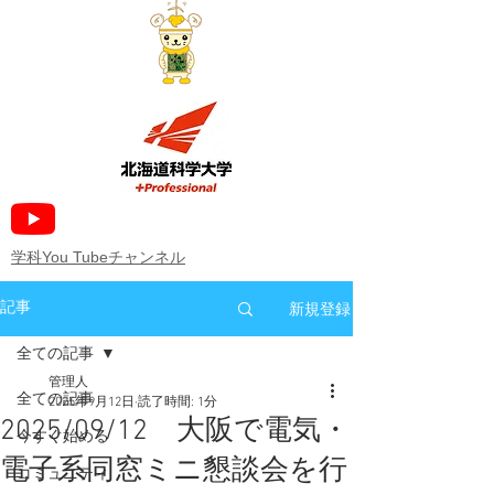
​学科You Tubeチャンネル
新規登録
記事
全ての記事
管理人
全ての記事
2025年9月12日
読了時間: 1分
2025/09/12 大阪で電気・
今すぐ始める
電子系同窓ミニ懇談会を行
コミュニティ