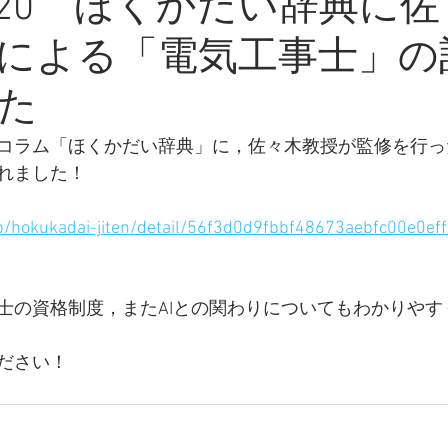
05/20 ほくかだい辞典に
による「電気工事士」の
た
コラム「ほくかだい辞典」に，佐々木教授が監修を行っ
れました！
jp/hokukadai-jiten/detail/56f3d0d9fbbf48673aebfc00e0e
士の資格制度，またAIとの関わりについてもわかりやす
ださい！