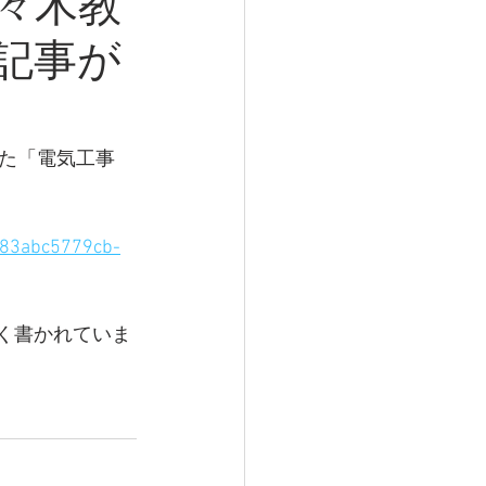
佐々木教
記事が
た「電気工事
ff83abc5779cb-
く書かれていま