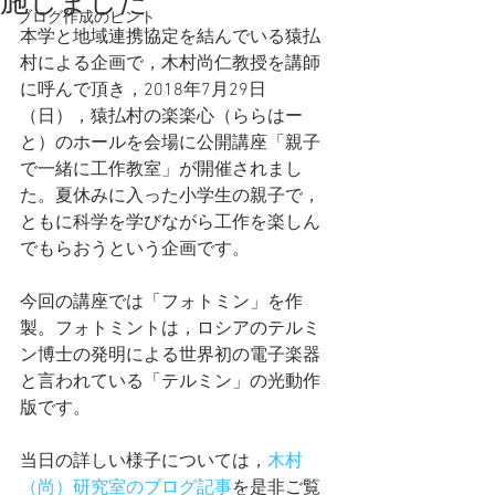
施しました
ブログ作成のヒント
本学と地域連携協定を結んでいる猿払
村による企画で，木村尚仁教授を講師
に呼んで頂き，2018年7月29日
（日），猿払村の楽楽心（ららはー
と）のホールを会場に公開講座「親子
で一緒に工作教室」が開催されまし
た。夏休みに入った小学生の親子で，
ともに科学を学びながら工作を楽しん
でもらおうという企画です。
今回の講座では「フォトミン」を作
製。フォトミントは，ロシアのテルミ
ン博士の発明による世界初の電子楽器
と言われている「テルミン」の光動作
版です。
当日の詳しい様子については，
木村
（尚）研究室のブログ記事
を是非ご覧