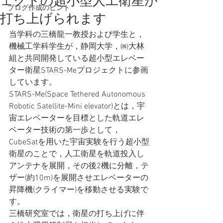
ェクトの超小型人工衛星が
ブログ作成のヒント
打ち上げられます
当学科の三橋龍一教授および学生と，
機械工学科学生が，静岡大学，㈱大林
組と共同開発している超小型エレベー
ター衛星STARS-Meプロジェクトに参画
しています。
STARS-Me(Space Tethered Autonomous 
Robotic Satellite-Mini elevator)とは，宇
宙エレベーターを目標とした軌道エレ
ベーター技術の第一歩として， 
CubeSatを用いた宇宙実験を行う超小型
衛星のことで，人工衛星を軌道投入し
アンテナを展開，その後2機に分離，テ
ザー(約10m)を展開させエレベーターの
昇降機(クライマー)を移動させる実験で
す。
三橋研究室では，衛星の打ち上げに伴